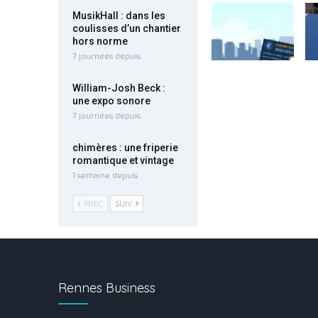
MusikHall : dans les
coulisses d’un chantier
hors norme
7 journées depuis
William-Josh Beck :
une expo sonore
7 journées depuis
chimères : une friperie
romantique et vintage
1 semaine depuis
PREC
SUIV
Rennes Business