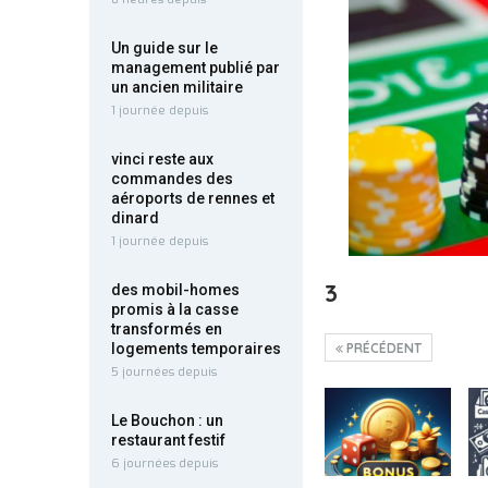
Un guide sur le
management publié par
un ancien militaire
1 journée depuis
vinci reste aux
commandes des
aéroports de rennes et
dinard
1 journée depuis
3
des mobil-homes
promis à la casse
transformés en
logements temporaires
PRÉCÉDENT
5 journées depuis
Le Bouchon : un
restaurant festif
6 journées depuis