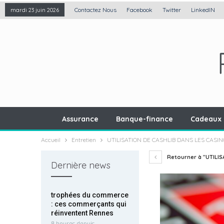
Contactez Nous
Facebook
Twitter
LinkedIN
mardi 23 juin 2026
Assurance
Banque-finance
Cadeaux 
Accueil
Entretien
UTILISATION DE CASHLIB DANS LES CASI
Retourner à "UTILIS
Dernière news
trophées du commerce
: ces commerçants qui
réinventent Rennes
8 heures depuis