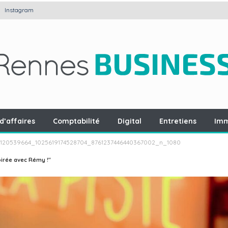
Instagram
d’affaires
Comptabilité
Digital
Entretiens
Imm
_120539664_1025619174528704_8761237446440367002_n_1080
irée avec Rémy !"