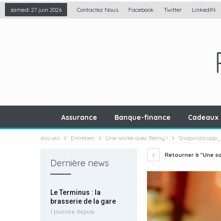
Contactez Nous
Facebook
Twitter
LinkedIN
samedi 27 juin 2026
Assurance
Banque-finance
Cadeaux 
Accueil
Entretien
Une soirée avec Rémy !
Snapinsta.app
Retourner à "Une so
Dernière news
Le Terminus : la
brasserie de la gare
1 journée depuis