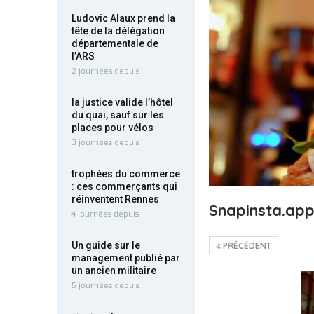
Ludovic Alaux prend la
tête de la délégation
départementale de
l’ARS
2 journées depuis
la justice valide l’hôtel
du quai, sauf sur les
places pour vélos
3 journées depuis
trophées du commerce
: ces commerçants qui
réinventent Rennes
Snapinsta.ap
4 journées depuis
Un guide sur le
PRÉCÉDENT
management publié par
un ancien militaire
5 journées depuis