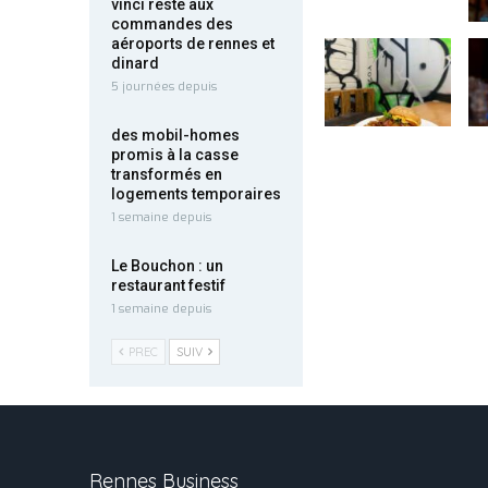
vinci reste aux
commandes des
aéroports de rennes et
dinard
5 journées depuis
des mobil-homes
promis à la casse
transformés en
logements temporaires
1 semaine depuis
Le Bouchon : un
restaurant festif
1 semaine depuis
PREC
SUIV
Rennes Business