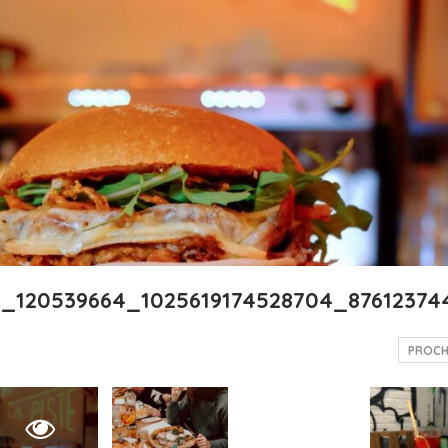
p_120539664_1025619174528704_8761237
PROCH