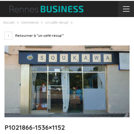
Accueil
Commerce
un café-récup’
Retourner à "un café-récup’"
P1021866-1536×1152