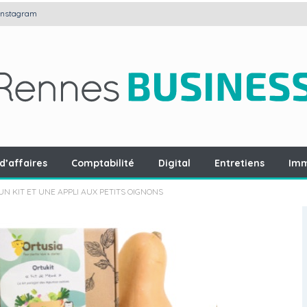
Instagram
d’affaires
Comptabilité
Digital
Entretiens
Imm
UN KIT ET UNE APPLI AUX PETITS OIGNONS