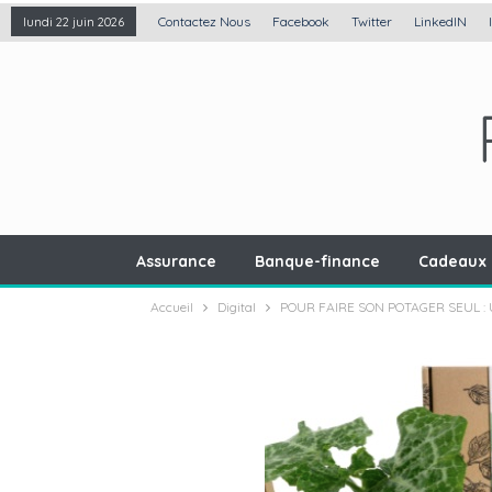
Contactez Nous
Facebook
Twitter
LinkedIN
lundi 22 juin 2026
Assurance
Banque-finance
Cadeaux 
Accueil
Digital
POUR FAIRE SON POTAGER SEUL : 