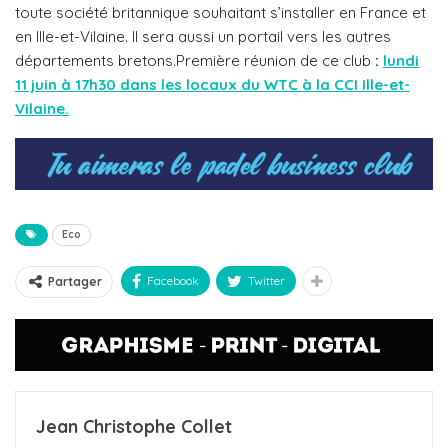
toute société britannique souhaitant s’installer en France et
en llle-et-Vilaine. Il sera
aussi un portail vers les autres
départements bretons.Première réunion de ce club
:
lundi
11 juin à 17h30 dans les locaux du WTC à la CCI Ille-et-
Vilaine.
Eco
Facebook
Twitter
Partager
Jean Christophe Collet