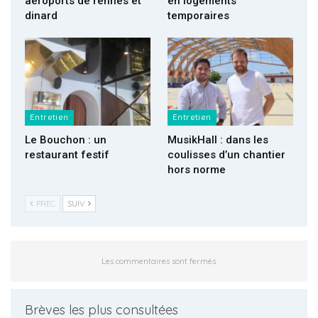
aéroports de rennes et
en logements
dinard
temporaires
Entretien
Entretien
Le Bouchon : un
MusikHall : dans les
restaurant festif
coulisses d’un chantier
hors norme
PREC
SUIV
Les commentaires sont fermés.
Brèves les plus consultées