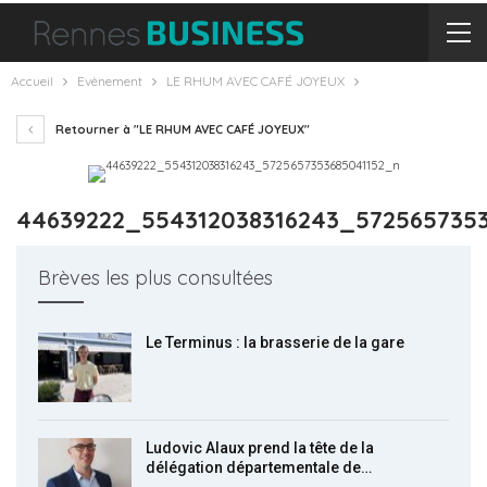
Accueil
Evènement
LE RHUM AVEC CAFÉ JOYEUX
Retourner à "LE RHUM AVEC CAFÉ JOYEUX"
44639222_554312038316243_572565735
Brèves les plus consultées
Le Terminus : la brasserie de la gare
Ludovic Alaux prend la tête de la
délégation départementale de…