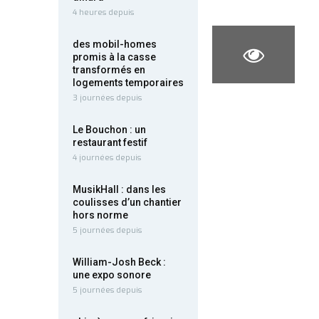
4 heures depuis
des mobil-homes
promis à la casse
transformés en
logements temporaires
3 journées depuis
Le Bouchon : un
restaurant festif
4 journées depuis
MusikHall : dans les
coulisses d’un chantier
hors norme
5 journées depuis
William-Josh Beck :
une expo sonore
5 journées depuis