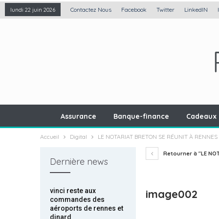
Contactez Nous
Facebook
Twitter
LinkedIN
lundi 22 juin 2026
Assurance
Banque-finance
Cadeaux 
Accueil
Digital
LE NOTARIAT BRETON SE RÉUNIT À RENNES
Retourner à "LE NO
Dernière news
vinci reste aux
image002
commandes des
aéroports de rennes et
dinard