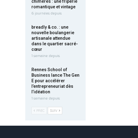
chimères : une friperie
romantique et vintage
6 journées depuis
breadly & co. : une
nouvelle boulangerie
artisanale attendue
dans le quartier sacré-
cœur
1 semaine depuis
Rennes School of
Business lance The Gen
E pour accélérer
l’entrepreneuriat dès
l’idéation
1 semaine depuis
PREC
SUIV