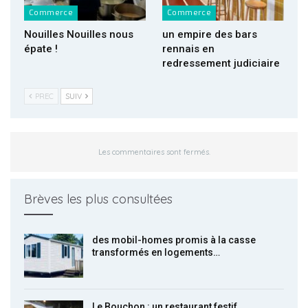
Commerce
Commerce
Nouilles Nouilles nous
un empire des bars
épate !
rennais en
redressement judiciaire
PREC
SUIV
Les commentaires sont fermés.
Brèves les plus consultées
des mobil-homes promis à la casse
transformés en logements…
Le Bouchon : un restaurant festif