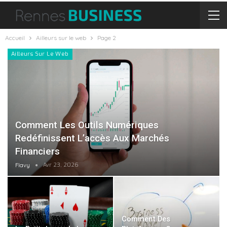
Accueil
Ailleurs sur le web
Page 2
Ailleurs Sur Le Web
Comment Les Outils Numériques
Redéfinissent L’accès Aux Marchés
Financiers
Avr 23, 2026
Flavy
Comment Des