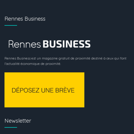
Rennes Business
Rennes Business est un magazine gratuit de proximité destiné à ceux qui font
l’actualité économique de proximité.
Newsletter