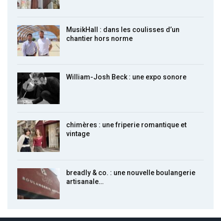
MusikHall : dans les coulisses d’un
chantier hors norme
William-Josh Beck : une expo sonore
chimères : une friperie romantique et
vintage
breadly & co. : une nouvelle boulangerie
artisanale…