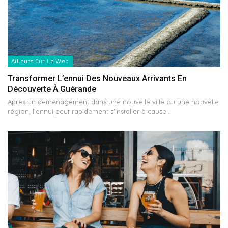
Ailleurs Sur Le Web
Transformer L’ennui Des Nouveaux Arrivants En
Découverte À Guérande
Après un déménagement dans une nouvelle ville ou une nouvelle
région, l’ennui peut rapidement s'installer à cause…