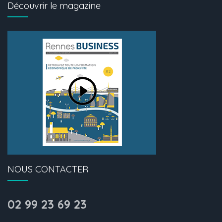
Découvrir le magazine
NOUS CONTACTER
02 99 23 69 23