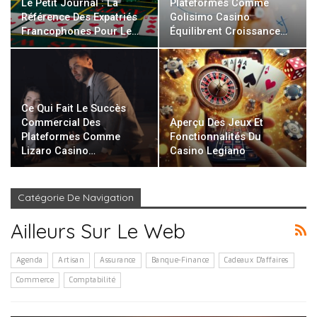
Le Petit Journal : La
Plateformes Comme
Référence Des Expatriés
Golisimo Casino
Francophones Pour Le…
Équilibrent Croissance…
Ce Qui Fait Le Succès
Commercial Des
Aperçu Des Jeux Et
Plateformes Comme
Fonctionnalités Du
Lizaro Casino…
Casino Legiano
Catégorie De Navigation
Ailleurs Sur Le Web
Agenda
Artisan
Assurance
Banque-Finance
Cadeaux D'affaires
Commerce
Comptabilité