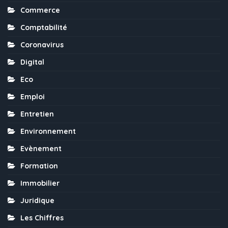
Commerce
Comptabilité
Coronavirus
Digital
Eco
Emploi
Entretien
Environnement
Evènement
Formation
Immobilier
Juridique
Les Chiffres