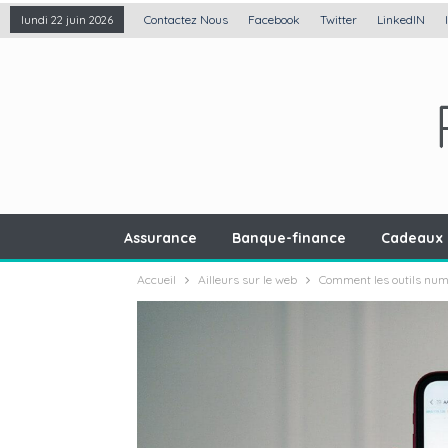
Contactez Nous
Facebook
Twitter
LinkedIN
lundi 22 juin 2026
Assurance
Banque-finance
Cadeaux 
Accueil
Ailleurs sur le web
Comment les outils numé