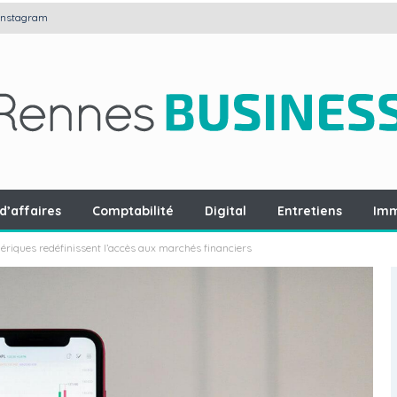
Instagram
d’affaires
Comptabilité
Digital
Entretiens
Imm
riques redéfinissent l’accès aux marchés financiers