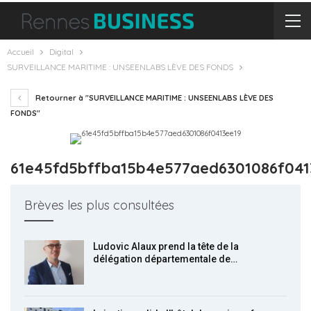
Accueil
Digital
SURVEILLANCE MARITIME : UNSEENLABS LÈVE DES FONDS
Retourner à "SURVEILLANCE MARITIME : UNSEENLABS LÈVE DES
FONDS"
61e45fd5bffba15b4e577aed6301086f041
Brèves les plus consultées
Ludovic Alaux prend la tête de la
délégation départementale de…