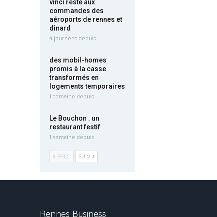
vinci reste aux
commandes des
aéroports de rennes et
dinard
4 journées depuis
des mobil-homes
promis à la casse
transformés en
logements temporaires
1 semaine depuis
Le Bouchon : un
restaurant festif
1 semaine depuis
PREC
SUIV
Rennes Business