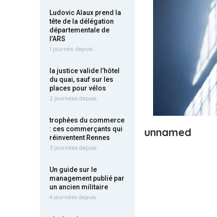
Ludovic Alaux prend la
tête de la délégation
départementale de
l’ARS
1 journée depuis
la justice valide l’hôtel
du quai, sauf sur les
places pour vélos
2 journées depuis
trophées du commerce
: ces commerçants qui
unnamed
réinventent Rennes
3 journées depuis
Un guide sur le
management publié par
un ancien militaire
4 journées depuis