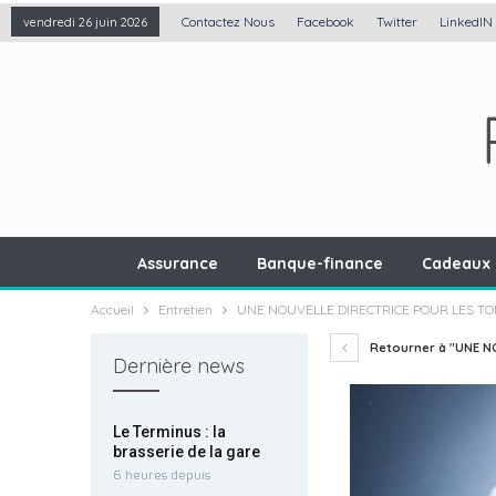
Contactez Nous
Facebook
Twitter
LinkedIN
vendredi 26 juin 2026
Assurance
Banque-finance
Cadeaux 
Accueil
Entretien
UNE NOUVELLE DIRECTRICE POUR LES TO
Retourner à "UNE N
Dernière news
Le Terminus : la
brasserie de la gare
6 heures depuis