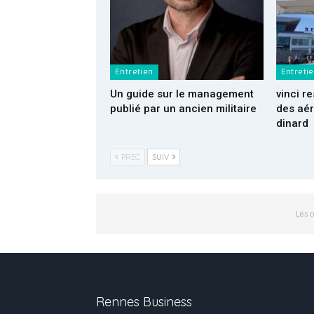
Entretien
Entreti
Un guide sur le management
vinci 
publié par un ancien militaire
des aér
dinard
PREC
SUIV
Les 
Rennes Business