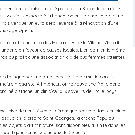
imension solidaire. Installé place de la Rotonde, derrière
erry Bouvier s’associe à la Fondation du Patrimoine pour une
 rois vendue, un euro sera reversé à la rénovation d’une
 passage Opéra.
atthieu et Tony Luco des Mosaïques de la Vilaine, s’inscrit
langerie en faveur de causes locales. L’an dernier, la même
ros au profit d’une association d’aide aux femmes atteintes
 se distingue par une pâte levée feuilletée multicolore, un
 maître mosaïste. À l’intérieur, on retrouve une frangipane
raliné pistache, un clin d’œil aux saveurs de l’Italie, pays
exclusive de neuf fèves en céramique représentant certaines
 lesquelles la piscine Saint-Georges, la crèche Papu ou
es objets d’art miniature, sont disponibles à l’unité dans les
ux boutiques rennaises au prix de 29 euros.