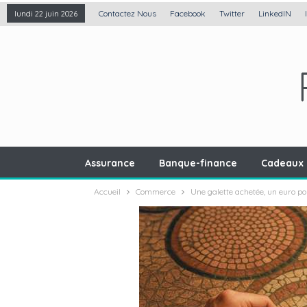
Contactez Nous
Facebook
Twitter
LinkedIN
lundi 22 juin 2026
Assurance
Banque-finance
Cadeaux 
Accueil
Commerce
Une galette achetée, un euro p