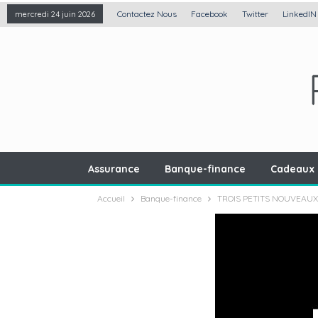
Contactez Nous
Facebook
Twitter
LinkedIN
mercredi 24 juin 2026
Assurance
Banque-finance
Cadeaux 
Accueil
Banque-finance
TROIS PETITS NOUVEAUX 