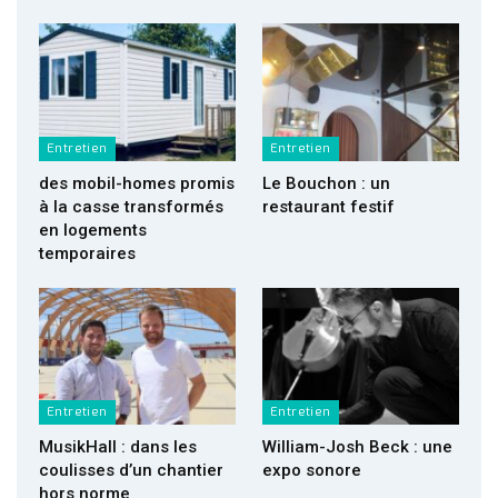
Entretien
Entretien
des mobil-homes promis
Le Bouchon : un
à la casse transformés
restaurant festif
en logements
temporaires
Entretien
Entretien
MusikHall : dans les
William-Josh Beck : une
coulisses d’un chantier
expo sonore
hors norme