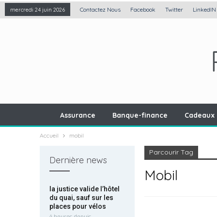
Contactez Nous
Facebook
Twitter
LinkedIN
mercredi 24 juin 2026
Assurance
Banque-finance
Cadeaux 
Accueil
mobil
Parcourir Tag
Dernière news
Mobil
la justice valide l’hôtel
du quai, sauf sur les
places pour vélos
4 heures depuis