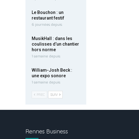
Le Bouchon : un
restaurant festif
6 journées depuis
MusikHall : dans les
coulisses d’un chantier
hors norme
1 semaine depuis
William-Josh Beck :
une expo sonore
1 semaine depuis
PREC
SUIV
Rennes Business