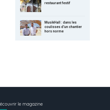
restaurant festif
MusikHall : dans les
coulisses d’un chantier
hors norme
écouvrir le magazine