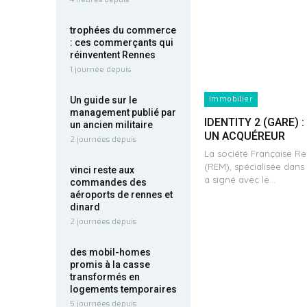
trophées du commerce
: ces commerçants qui
réinventent Rennes
1 journée depuis
Immobilier
Un guide sur le
management publié par
IDENTITY 2 (GARE) 
un ancien militaire
UN ACQUÉREUR
2 journées depuis
La société Française R
(REM), spécialisée dans
vinci reste aux
a signé avec le…
commandes des
aéroports de rennes et
dinard
2 journées depuis
des mobil-homes
promis à la casse
transformés en
logements temporaires
5 journées depuis