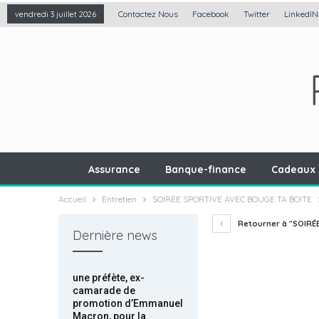
Contactez Nous
Facebook
Twitter
LinkedIN
vendredi 3 juillet 2026
Assurance
Banque-finance
Cadeaux 
Accueil
Entretien
SOIRÉE SPORTIVE AVEC BOUGE TA BOITE
Retourner à "SOIRÉ
Dernière news
une préfète, ex-
camarade de
promotion d’Emmanuel
Macron, pour la