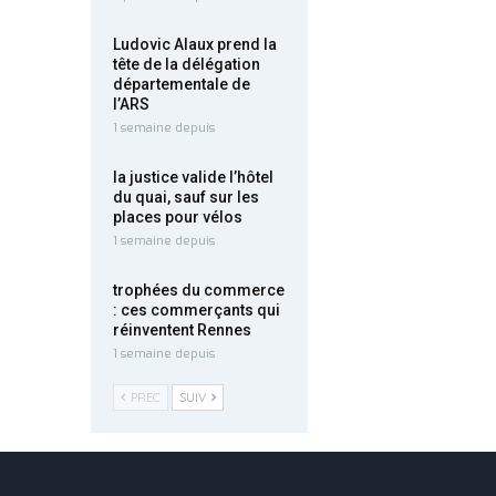
Ludovic Alaux prend la
tête de la délégation
départementale de
l’ARS
1 semaine depuis
la justice valide l’hôtel
du quai, sauf sur les
places pour vélos
1 semaine depuis
trophées du commerce
: ces commerçants qui
réinventent Rennes
1 semaine depuis
PREC
SUIV