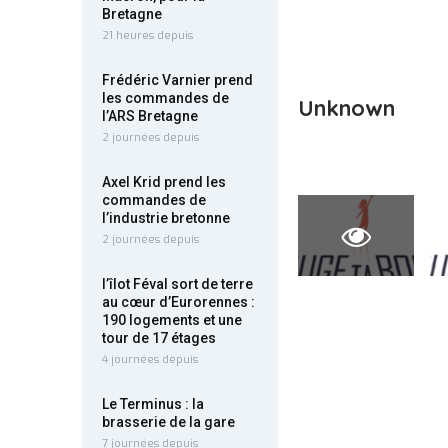
Bretagne
21 heures depuis
Frédéric Varnier prend
les commandes de
Unknown
l’ARS Bretagne
2 journées depuis
Axel Krid prend les
commandes de
l’industrie bretonne
2 journées depuis
l’îlot Féval sort de terre
au cœur d’Eurorennes :
190 logements et une
tour de 17 étages
4 journées depuis
Le Terminus : la
brasserie de la gare
7 journées depuis