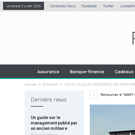
Contactez Nous
Facebook
Twitter
LinkedIN
vendredi 3 juillet 2026
Assurance
Banque-finance
Cadeaux 
Accueil
Entretien
SAINT-JACQUES RENFORCE SES ROTATIO
Retourner à "SAINT
Dernière news
Un guide sur le
management publié par
un ancien militaire
14 heures depuis