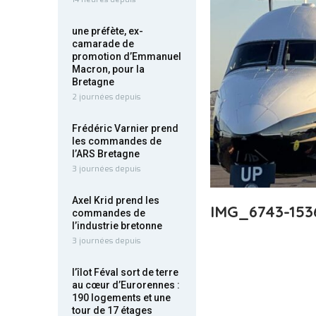
une préfète, ex-
camarade de
promotion d’Emmanuel
Macron, pour la
Bretagne
2 journées depuis
Frédéric Varnier prend
les commandes de
l’ARS Bretagne
3 journées depuis
Axel Krid prend les
IMG_6743-153
commandes de
l’industrie bretonne
3 journées depuis
l’îlot Féval sort de terre
au cœur d’Eurorennes :
190 logements et une
tour de 17 étages