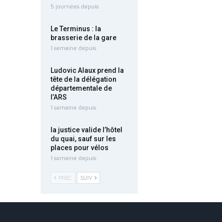
5 journées depuis
Le Terminus : la
brasserie de la gare
1 semaine depuis
Ludovic Alaux prend la
tête de la délégation
départementale de
l’ARS
1 semaine depuis
la justice valide l’hôtel
du quai, sauf sur les
places pour vélos
1 semaine depuis
PREC
SUIV