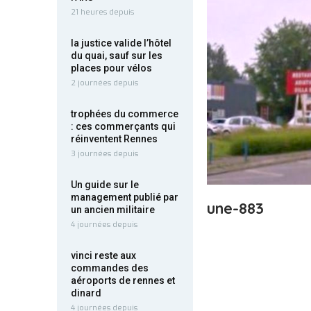
21 heures depuis
la justice valide l’hôtel
du quai, sauf sur les
places pour vélos
2 journées depuis
trophées du commerce
: ces commerçants qui
réinventent Rennes
3 journées depuis
Un guide sur le
management publié par
une-883
un ancien militaire
4 journées depuis
vinci reste aux
commandes des
aéroports de rennes et
dinard
4 journées depuis