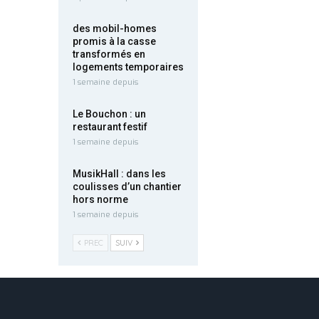
des mobil-homes
promis à la casse
transformés en
logements temporaires
1 semaine depuis
Le Bouchon : un
restaurant festif
1 semaine depuis
MusikHall : dans les
coulisses d’un chantier
hors norme
1 semaine depuis
PREC
SUIV