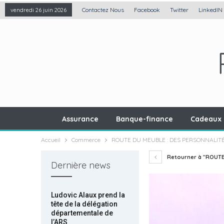
Contactez Nous
Facebook
Twitter
LinkedIN
vendredi 26 juin 2026
Assurance
Banque-finance
Cadeaux 
Accueil
Commerce
ROUTE DU MEUBLE : DES PERSONNALIT
Retourner à "ROUTE
Dernière news
Ludovic Alaux prend la
tête de la délégation
départementale de
l’ARS