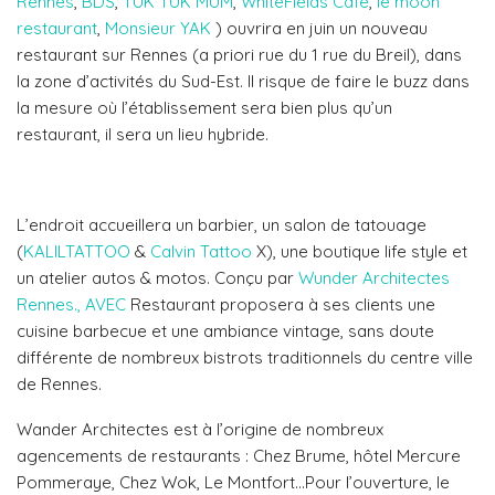
Rennes
,
BDS
,
TUK TUK MUM
,
WhiteFields Café
,
le moon
restaurant
,
Monsieur YAK
) ouvrira en juin un nouve
au
restaurant sur Rennes (a priori rue du 1 rue du Breil), dans
la zone d’activités du Sud-Est. Il risque de faire le buzz dans
la mesure où l’établissement sera bien plus qu’un
restaurant, il sera un lieu hybride.
L’endroit
accueillera un barbier, un salon de tatouage
(
KALILTATTOO
&
Calvin Tattoo
X), une boutique life style et
un atelier autos & motos. Conçu par
Wunder Architectes
Rennes.,
AVEC
Restaurant proposera à ses clients une
cuisine barbecue et une ambiance vintage, sans doute
différente de nombreux bistrots traditionnels du centre ville
de Rennes.
Wander Architectes est à l’origine de nombreux
agencements de restaurants : Chez Brume, hôtel Mercure
Pommeraye, Chez Wok, Le Montfort…Pour l’ouverture, le