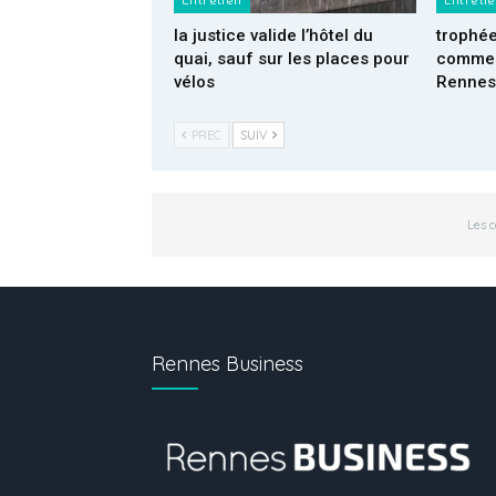
Entretien
Entreti
la justice valide l’hôtel du
trophé
quai, sauf sur les places pour
commer
vélos
Rennes
PREC
SUIV
Les 
Rennes Business