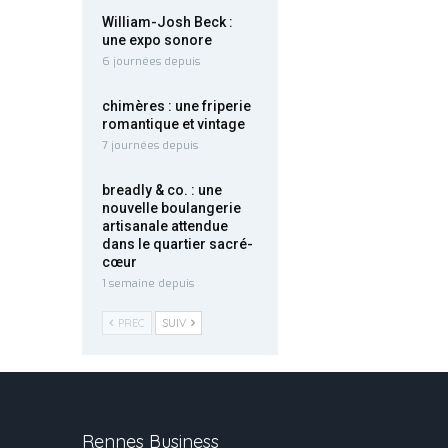
William-Josh Beck :
une expo sonore
6 journées depuis
chimères : une friperie
romantique et vintage
7 journées depuis
breadly & co. : une
nouvelle boulangerie
artisanale attendue
dans le quartier sacré-
cœur
1 semaine depuis
PREC
SUIV
Rennes Business