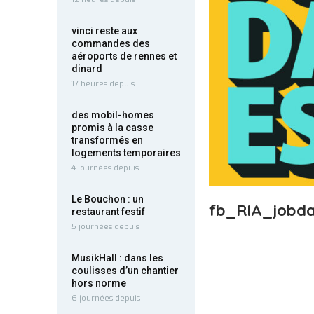
vinci reste aux
commandes des
aéroports de rennes et
dinard
17 heures depuis
des mobil-homes
promis à la casse
transformés en
logements temporaires
4 journées depuis
Le Bouchon : un
fb_RIA_jobda
restaurant festif
5 journées depuis
MusikHall : dans les
coulisses d’un chantier
hors norme
6 journées depuis