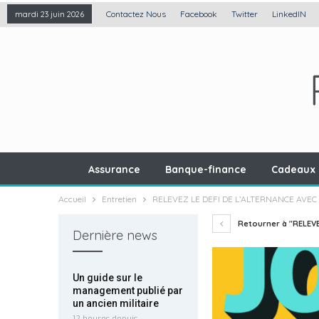
Contactez Nous
Facebook
Twitter
LinkedIN
mardi 23 juin 2026
Assurance
Banque-finance
Cadeaux 
Accueil
Entretien
RELEVEZ LE DEFI DE L’ALTERNANCE AVEC
Retourner à "RELEVE
Dernière news
Un guide sur le
management publié par
un ancien militaire
12 heures depuis