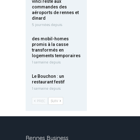
vinci reste aux
commandes des
aéroports de rennes et
dinard
5 journées depuis
des mobil-homes
promis à la casse
transformés en
logements temporaires
1 semaine depuis
Le Bouchon : un
restaurant festif
1 semaine depuis
PREC
SUIV
Rennes Business