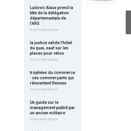
Ludovic Alaux prend la
tête de la délégation
départementale de
l’ARS
2 journées depuis
la justice valide l’hôtel
du quai, sauf sur les
places pour vélos
3 journées depuis
trophées du commerce
: ces commerçants qui
réinventent Rennes
4 journées depuis
Un guide sur le
management publié par
un ancien militaire
4 journées depuis