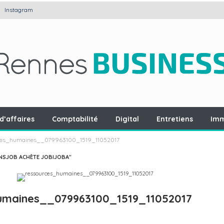
Instagram
d’affaires
Comptabilité
Digital
Entretiens
Imm
ces_humaines__079963100_1519_11052017
NSJOB ACHÈTE JOBIJOBA"
umaines__079963100_1519_11052017