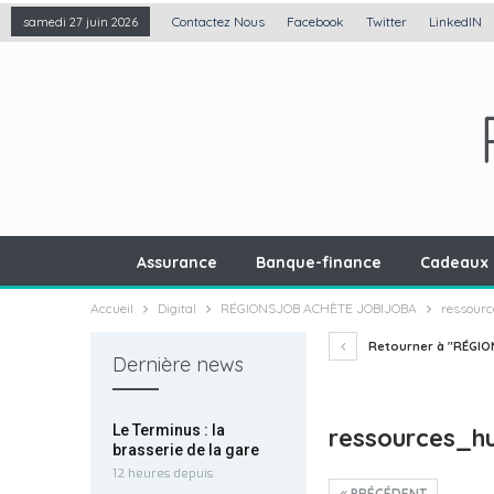
Contactez Nous
Facebook
Twitter
LinkedIN
samedi 27 juin 2026
Assurance
Banque-finance
Cadeaux 
Accueil
Digital
RÉGIONSJOB ACHÈTE JOBIJOBA
ressour
Retourner à "RÉGIO
Dernière news
Le Terminus : la
ressources_h
brasserie de la gare
12 heures depuis
PRÉCÉDENT