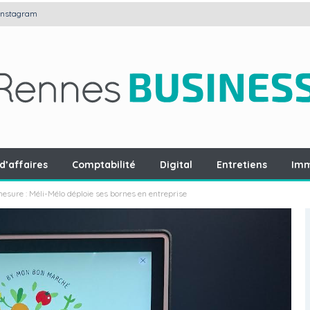
Instagram
d’affaires
Comptabilité
Digital
Entretiens
Imm
esure : Méli-Mélo déploie ses bornes en entreprise