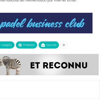
ernational de l’Alimentation par Interfel. Email :
Google+
Pinterest
Courriel