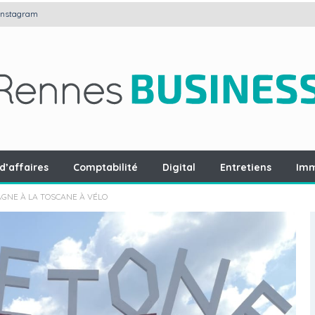
Instagram
d’affaires
Comptabilité
Digital
Entretiens
Imm
AGNE À LA TOSCANE À VÉLO