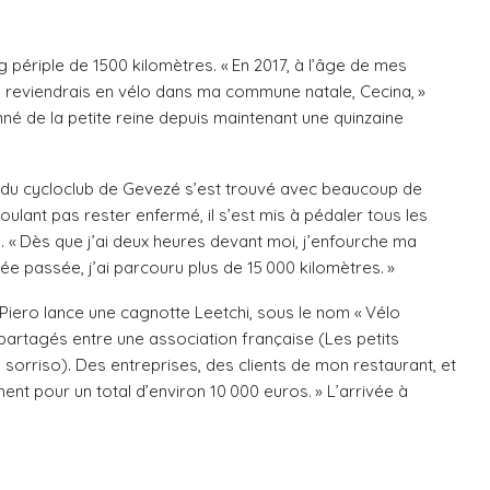
ng périple de 1500 kilomètres. « En 2017, à l’âge de mes
je reviendrais en vélo dans ma commune natale, Cecina, »
né de la petite reine depuis maintenant une quinzaine
e du cycloclub de Gevezé s’est trouvé avec beaucoup de
oulant pas rester enfermé, il s’est mis à pédaler tous les
s. « Dès que j’ai deux heures devant moi, j’enfourche ma
nnée passée, j’ai parcouru plus de 15 000 kilomètres. »
ve, Piero lance une cagnotte Leetchi, sous le nom « Vélo
 partagés entre une association française (Les petits
 sorriso). Des entreprises, des clients de mon restaurant, et
nt pour un total d’environ 10 000 euros. » L’arrivée à