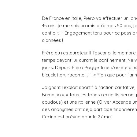
De France en Italie, Piero va effectuer un lo
45 ans, je me suis promis qu’à mes 50 ans, 
confie-t-il. Engagement tenu pour ce passion
d’années !
Frère du restaurateur Il Toscano, le membr
temps devant lui, durant le confinement. Ne v
jours. Depuis, Piero Poggetti ne s’arrête plu
bicyclette », raconte-t-il. « Rien que pour l’a
Joignant l’exploit sportif à l’action caritati
Bambino ». « Tous les fonds recueillis seront
doudous) et une italienne (Oliver Accende un
des anonymes ont déjà participé financièreme
Cecina est prévue pour le 27 mai.