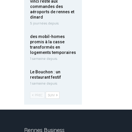
vinci reste aux
commandes des
aéroports de rennes et
dinard
5 journées depuis
des mobil-homes
promis à la casse
transformés en
logements temporaires
1 semaine depuis
Le Bouchon : un
restaurant festif
1 semaine depuis
PREC
SUIV
Rennes Business