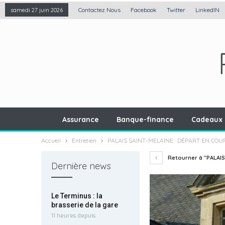
Contactez Nous
Facebook
Twitter
LinkedIN
samedi 27 juin 2026
Assurance
Banque-finance
Cadeaux 
Accueil
Entretien
PALAIS SAINT-MELAINE : DÉPART EN COU
Retourner à "PALAIS
Dernière news
Le Terminus : la
brasserie de la gare
11 heures depuis