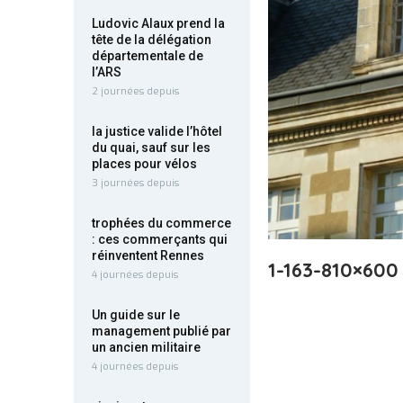
Ludovic Alaux prend la
tête de la délégation
départementale de
l’ARS
2 journées depuis
la justice valide l’hôtel
du quai, sauf sur les
places pour vélos
3 journées depuis
trophées du commerce
: ces commerçants qui
réinventent Rennes
1-163-810×600
4 journées depuis
Un guide sur le
management publié par
un ancien militaire
4 journées depuis