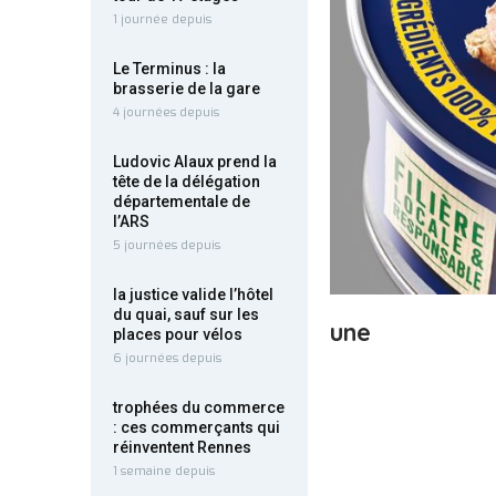
1 journée depuis
Le Terminus : la
brasserie de la gare
4 journées depuis
Ludovic Alaux prend la
tête de la délégation
départementale de
l’ARS
5 journées depuis
la justice valide l’hôtel
du quai, sauf sur les
une
places pour vélos
6 journées depuis
trophées du commerce
: ces commerçants qui
réinventent Rennes
1 semaine depuis