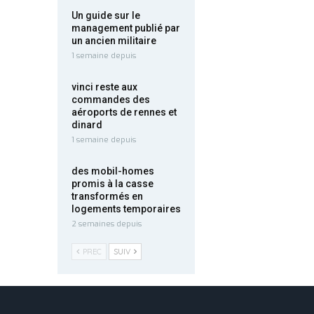
Un guide sur le
management publié par
un ancien militaire
1 semaine depuis
vinci reste aux
commandes des
aéroports de rennes et
dinard
1 semaine depuis
des mobil-homes
promis à la casse
transformés en
logements temporaires
2 semaines depuis
PREC
SUIV