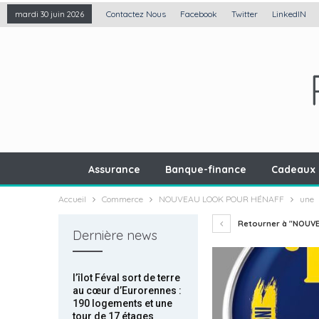
Contactez Nous
Facebook
Twitter
LinkedIN
mardi 30 juin 2026
Assurance
Banque-finance
Cadeaux 
Accueil
Commerce
NOUVEAU LOOK POUR HÉNAFF
une
Retourner à "NOUV
Dernière news
l’îlot Féval sort de terre
au cœur d’Eurorennes :
190 logements et une
tour de 17 étages