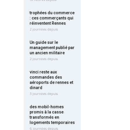
trophées du commerce
: ces commerçants qui
réinventent Rennes
2 journées depuis
Un guide sur le
management publié par
un ancien militaire
2 journées depuis
vinci reste aux
commandes des
aéroports de rennes et
dinard
3 journées depuis
des mobil-homes
promis à la casse
transformés en
logements temporaires
6 journées depuis