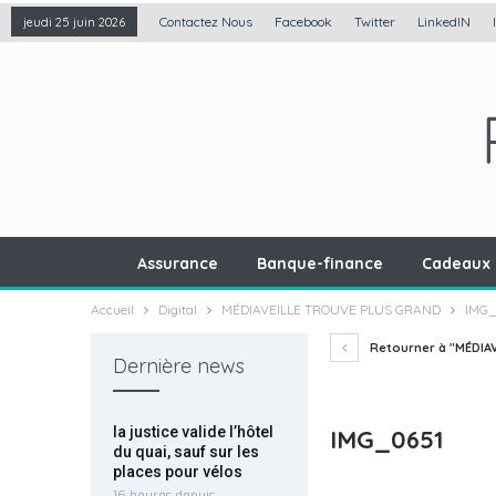
Contactez Nous
Facebook
Twitter
LinkedIN
jeudi 25 juin 2026
Assurance
Banque-finance
Cadeaux 
Accueil
Digital
MÉDIAVEILLE TROUVE PLUS GRAND
IMG_
Retourner à "MÉDIA
Dernière news
la justice valide l’hôtel
IMG_0651
du quai, sauf sur les
places pour vélos
16 heures depuis