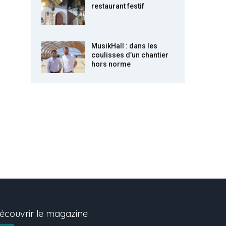
restaurant festif
MusikHall : dans les
coulisses d’un chantier
hors norme
écouvrir le magazine