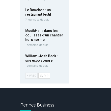
Le Bouchon : un
restaurant festif
7 journées depuis
MusikHall : dans les
coulisses d’un chantier
hors norme
1 semaine depuis
William-Josh Beck :
une expo sonore
1 semaine depuis
PREC
SUIV
Rennes Business