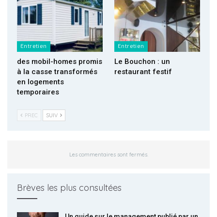
Entretien
Entretien
des mobil-homes promis
Le Bouchon : un
à la casse transformés
restaurant festif
en logements
temporaires
PREC
SUIV
Les commentaires sont fermés.
Brèves les plus consultées
Un guide sur le management publié par un