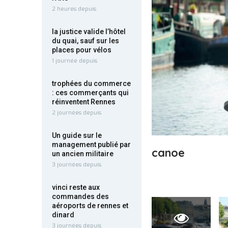
2 heures depuis
la justice valide l’hôtel
du quai, sauf sur les
places pour vélos
1 journée depuis
trophées du commerce
: ces commerçants qui
réinventent Rennes
2 journées depuis
Un guide sur le
management publié par
canoe
un ancien militaire
3 journées depuis
vinci reste aux
commandes des
aéroports de rennes et
dinard
3 journées depuis