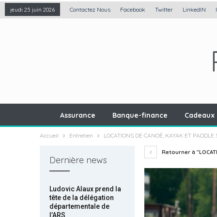
Contactez Nous
Facebook
Twitter
LinkedIN
jeudi 25 juin 2026
Assurance
Banque-finance
Cadeaux 
Accueil
Entretien
LOCATIONS DE CANOË, KAYAK ET PADDLE 
Retourner à "LOCATI
Dernière news
Ludovic Alaux prend la
tête de la délégation
départementale de
l’ARS