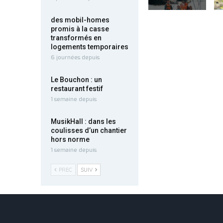
des mobil-homes
promis à la casse
transformés en
logements temporaires
6 journées depuis
Le Bouchon : un
restaurant festif
1 semaine depuis
MusikHall : dans les
coulisses d’un chantier
hors norme
1 semaine depuis
PREC
SUIV