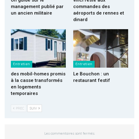
management publié par
commandes des
un ancien militaire
aéroports de rennes et
dinard
Entretien
Entretien
des mobil-homes promis
Le Bouchon : un
à la casse transformés
restaurant festif
en logements
temporaires
PREC
SUIV
Les commentaires sont fermés.