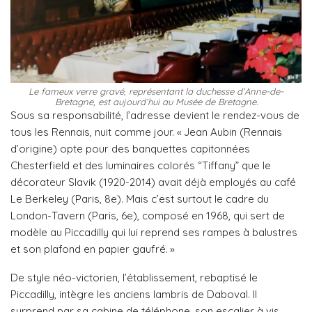
Le fameux verre gravé, représentant la duchesse d’Anne-de-
Bretagne, est aujourd’hui au Musée de Bretagne.
Sous sa responsabilité, l’adresse devient le rendez-vous de
tous les Rennais, nuit comme jour. « Jean Aubin (Rennais
d’origine) opte pour des banquettes capitonnées
Chesterfield et des luminaires colorés “Tiffany” que le
décorateur Slavik (1920-2014) avait déjà employés au café
Le Berkeley (Paris, 8e). Mais c’est surtout le cadre du
London-Tavern (Paris, 6e), composé en 1968, qui sert de
modèle au Piccadilly qui lui reprend ses rampes à balustres
et son plafond en papier gaufré. »
De style néo-victorien, l’établissement, rebaptisé le
Piccadilly, intègre les anciens lambris de Daboval. Il
surprend par sa cabine de téléphone, son escalier à vis,