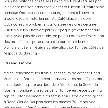
Sous les plafonds dorés, les luminaires furent réalisés par
la célèbre maison parisienne Genêt et Michon. « L’entreprise
rennaise Odorico (…) contribua également à l’œuvre »,
ajoute la jeune historienne. « Au Café Glacier, Isidore
Odorico est probablement à l’origine des grès cérame
visibles sur les photographies d’époque (revêtement aux
sols). Avec plus de certitude, on peut lui attribuer l’exécution
des mosaïques qui recouvrent le bar et la tribune du
pianiste située, en légère surélévation, sur l’un des côtés de
l’espace du dancing. »
La renaissance
Malheureusement, les trois successeurs de cafetier Henri
Vischer ont fait fi des décors passés. « Les mosaïques ont
sans doute disparu derrière du plâtre, après la Seconde
Guerre mondiale », précise Léna. Tombé en désuétude, mal
réputé, l’établissement a toutefois son lustre d’antan grâce
à René-Claude Dauphin dans les années 70. Le nouveau
gérant confie l’aménagement à Jean Aubin et réussit là un