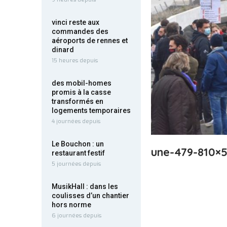
vinci reste aux
commandes des
aéroports de rennes et
dinard
15 heures depuis
des mobil-homes
promis à la casse
transformés en
logements temporaires
4 journées depuis
Le Bouchon : un
une-479-810×
restaurant festif
5 journées depuis
MusikHall : dans les
coulisses d’un chantier
hors norme
6 journées depuis