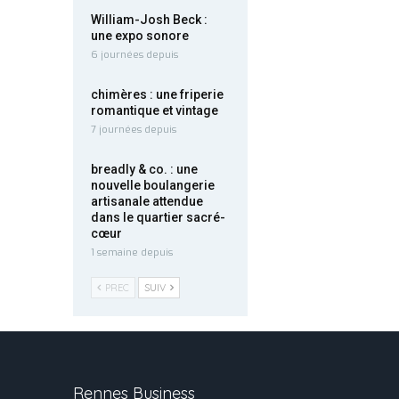
William-Josh Beck :
une expo sonore
6 journées depuis
chimères : une friperie
romantique et vintage
7 journées depuis
breadly & co. : une
nouvelle boulangerie
artisanale attendue
dans le quartier sacré-
cœur
1 semaine depuis
PREC
SUIV
Rennes Business