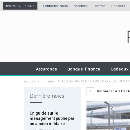
Contactez Nous
Facebook
Twitter
LinkedIN
mardi 23 juin 2026
Assurance
Banque-finance
Cadeaux 
Accueil
Entretien
LES PATRONS DE BARS EN COLÈRE DEVAN
Retourner à "LES P
Dernière news
Un guide sur le
management publié par
un ancien militaire
9 heures depuis