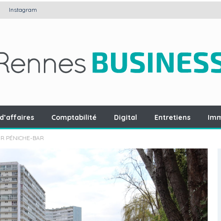
Instagram
d’affaires
Comptabilité
Digital
Entretiens
Imm
UR PÉNICHE-BAR