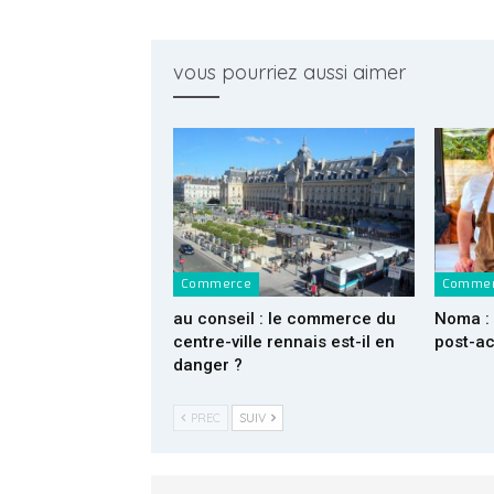
vous pourriez aussi aimer
Commerce
Comme
au conseil : le commerce du
Noma : 
centre-ville rennais est-il en
post-a
danger ?
PREC
SUIV