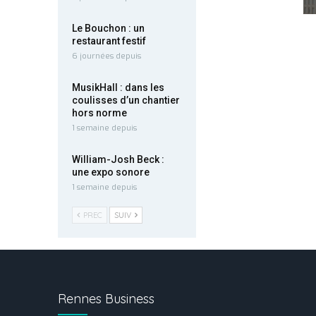
Le Bouchon : un
restaurant festif
6 journées depuis
MusikHall : dans les
coulisses d’un chantier
hors norme
1 semaine depuis
William-Josh Beck :
une expo sonore
1 semaine depuis
PREC
SUIV
Rennes Business