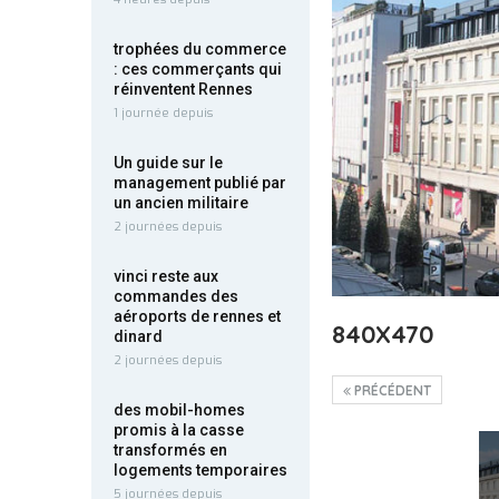
trophées du commerce
: ces commerçants qui
réinventent Rennes
1 journée depuis
Un guide sur le
management publié par
un ancien militaire
2 journées depuis
vinci reste aux
commandes des
aéroports de rennes et
840X470
dinard
2 journées depuis
PRÉCÉDENT
des mobil-homes
promis à la casse
transformés en
logements temporaires
5 journées depuis