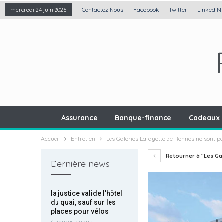
Contactez Nous
Facebook
Twitter
LinkedIN
mercredi 24 juin 2026
Assurance
Banque-finance
Cadeaux 
Accueil
Entretien
Les Galeries Lafayette de Rennes ne sont p
Retourner à "Les Ga
Dernière news
la justice valide l’hôtel
du quai, sauf sur les
places pour vélos
4 heures depuis