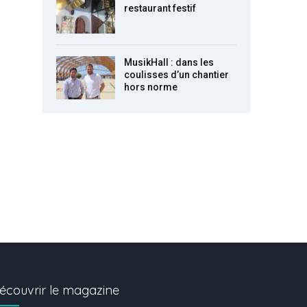
restaurant festif
MusikHall : dans les
coulisses d’un chantier
hors norme
écouvrir le magazine