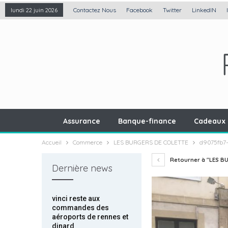
Contactez Nous
Facebook
Twitter
LinkedIN
lundi 22 juin 2026
Assurance
Banque-finance
Cadeaux 
Accueil
Commerce
LES BURGERS DE COLETTE
d9075fb7-
Retourner à "LES B
Dernière news
vinci reste aux
commandes des
aéroports de rennes et
dinard