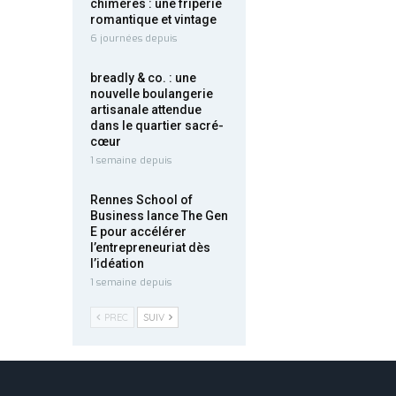
chimères : une friperie
romantique et vintage
6 journées depuis
breadly & co. : une
nouvelle boulangerie
artisanale attendue
dans le quartier sacré-
cœur
1 semaine depuis
Rennes School of
Business lance The Gen
E pour accélérer
l’entrepreneuriat dès
l’idéation
1 semaine depuis
PREC
SUIV