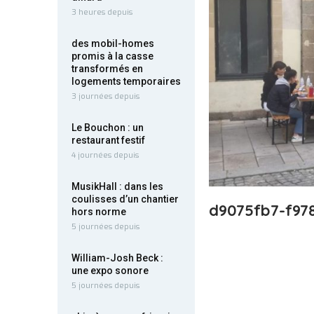
3 heures depuis
des mobil-homes
promis à la casse
transformés en
logements temporaires
3 journées depuis
Le Bouchon : un
restaurant festif
4 journées depuis
MusikHall : dans les
coulisses d’un chantier
d9075fb7-f97
hors norme
5 journées depuis
William-Josh Beck :
une expo sonore
5 journées depuis