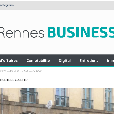
Instagram
d’affaires
Comptabilité
Digital
Entretiens
Imm
f978-447c-b0cc-3a1cee8df04f
URGERS DE COLETTE"