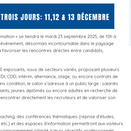
rmation » se tiendra le mardi 23 septembre 2025, de 10h à
t événement, désormais incontournable dans le paysage
 à favoriser les rencontres directes entre candidats,
0 exposants
, issus de secteurs variés, proposant
plusieurs
CDI, CDD, intérim, alternance, stage, ou encore contrats de
ns condition, le salon s’adresse à un public large : salariés
iants, jeunes diplômés ou encore adultes en recherche de
 rencontrer directement les recruteurs et de valoriser son
.
coaching
, des
conférences thématiques
(reprise d’études,
, etc.) et des
espaces d’information
permettront aux visiteurs
accompagnement adapté à leurs objectifs professionnels.