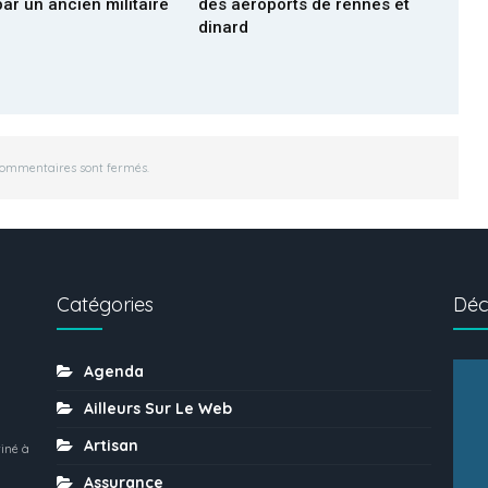
par un ancien militaire
des aéroports de rennes et
dinard
commentaires sont fermés.
Catégories
Déc
Agenda
Ailleurs Sur Le Web
Artisan
iné à
Assurance