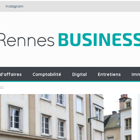
Instagram
d’affaires
Comptabilité
Digital
Entretiens
Imm
ND