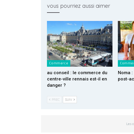
vous pourriez aussi aimer
Commerce
Comme
au conseil : le commerce du
Noma : 
centre-ville rennais est-il en
post-a
danger ?
PREC
SUIV
Les 