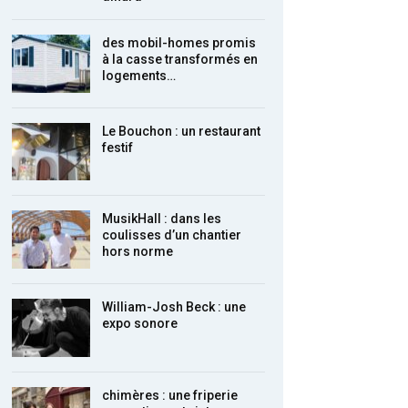
des mobil-homes promis
à la casse transformés en
logements…
Le Bouchon : un restaurant
festif
MusikHall : dans les
coulisses d’un chantier
hors norme
William-Josh Beck : une
expo sonore
chimères : une friperie