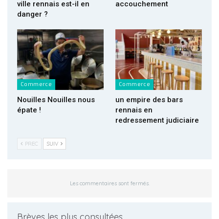
ville rennais est-il en
accouchement
danger ?
Commerce
Commerce
Nouilles Nouilles nous
un empire des bars
épate !
rennais en
redressement judiciaire
PREC
SUIV
Les commentaires sont fermés.
Brèves les plus consultées