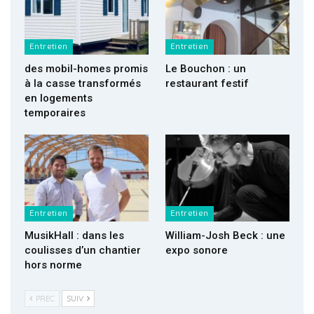
Entretien
Entretien
des mobil-homes promis
Le Bouchon : un
à la casse transformés
restaurant festif
en logements
temporaires
Entretien
Entretien
MusikHall : dans les
William-Josh Beck : une
coulisses d’un chantier
expo sonore
hors norme
PREC
SUIV