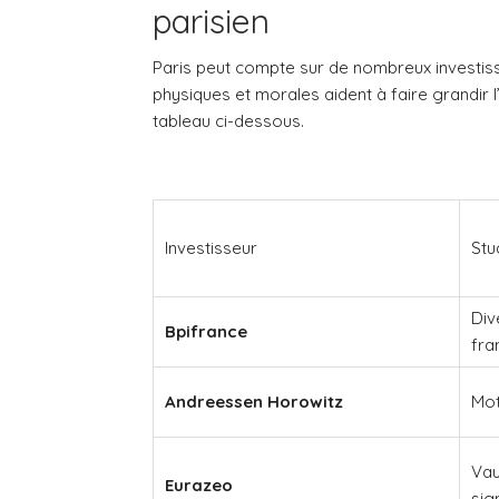
parisien
Paris peut compte sur de nombreux investiss
physiques et morales aident à faire grandir 
tableau ci-dessous.
Investisseur
Stu
Div
Bpifrance
fra
Andreessen Horowitz
Mot
Vau
Eurazeo
sig