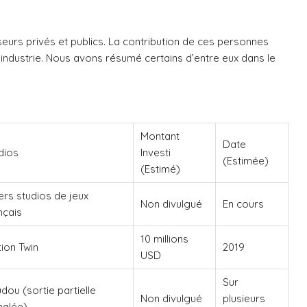
eurs privés et publics. La contribution de ces personnes
l’industrie. Nous avons résumé certains d’entre eux dans le
Montant
Date
dios
Investi
(Estimée)
(Estimé)
ers studios de jeux
Non divulgué
En cours
nçais
10 millions
ion Twin
2019
USD
Sur
dou (sortie partielle
Non divulgué
plusieurs
nalée)