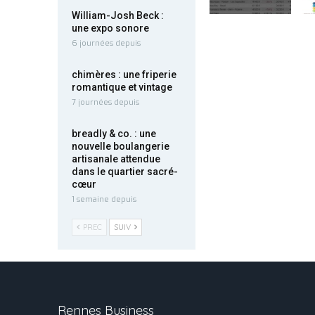
William-Josh Beck :
une expo sonore
6 journées depuis
chimères : une friperie
romantique et vintage
7 journées depuis
breadly & co. : une
nouvelle boulangerie
artisanale attendue
dans le quartier sacré-
cœur
1 semaine depuis
PREC
SUIV
Rennes Business