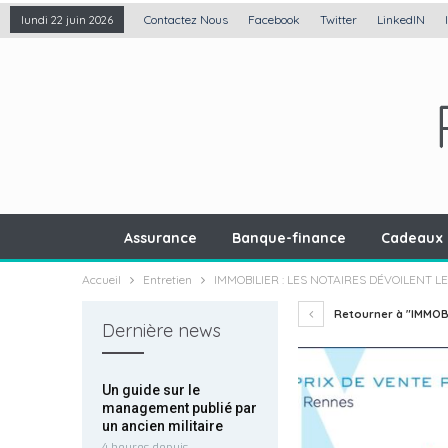
Contactez Nous
Facebook
Twitter
LinkedIN
lundi 22 juin 2026
Assurance
Banque-finance
Cadeaux 
Accueil
Entretien
IMMOBILIER : LES NOTAIRES DÉVOILENT 
Retourner à "IMMOBI
Dernière news
Un guide sur le
management publié par
un ancien militaire
4 heures depuis