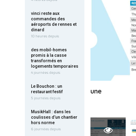
vinci reste aux
commandes des
aéroports de rennes et
dinard
10 heures depuis
des mobil-homes
promis à la casse
transformés en
logements temporaires
4 journées depuis
Le Bouchon : un
une
restaurant festif
5 journées depuis
MusikHall : dans les
coulisses d’un chantier
hors norme
6 journées depuis