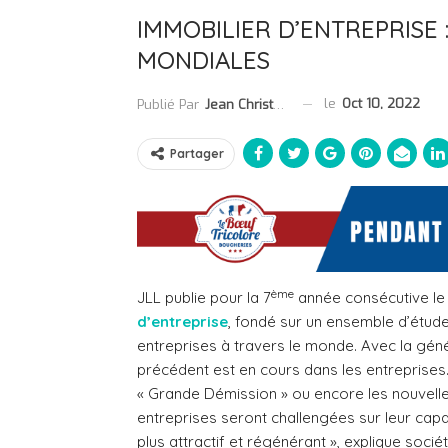
IMMOBILIER D’ENTREPRISE 
MONDIALES
le
Oct 10, 2022
Publié Par
Jean Christophe Collet
Partager
ème
JLL publie pour la 7
année consécutive l
d’entreprise
, fondé sur un ensemble d’étud
entreprises à travers le monde. Avec la géné
précédent est en cours dans les entreprises. 
« Grande Démission » ou encore les nouvelles
entreprises seront challengées sur leur capac
plus attractif et régénérant », explique socié