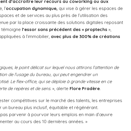
tent d’accroître leur recours au coworking ou aux
 l’
occupation dynamique,
qui vise à gérer les
espaces de
espaces et de services au plus près de l’utilisation des
nue par la place croissante des solutions digitales reposant
 en témoigne
l’essor sans précédent des « proptechs
»,
appliquées à l’immobilier,
avec plus de 300% de créations
iques, le point délicat sur lequel nous attirons l’attention de
sation de l’usage du bureau, qui peut engendrer un
sé. Le flex-office, qui se déploie à grande vitesse en ce
te de repères et de sens.
», alerte
Flore Pradère
.
rester compétitives sur le marché des talents, les entreprises
 un bureau plus inclusif, équitable et régénérant.
 pas parvenir à pourvoir leurs emplois en main d’œuvre
ugmenter au cours des 10 dernières années. »