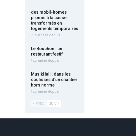
des mobil-homes
promis à la casse
transformés en
logements temporaires
7 journées depuis
Le Bouchon : un
restaurant festif
1 semaine depuis
MusikHall : dans les
coulisses d’un chantier
hors norme
1 semaine depuis
PREC
SUIV