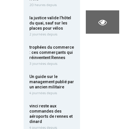
20 heures depuis
la justice valide l’hôtel
du quai, sauf sur les
places pour vélos
2 journées depuis
trophées du commerce
: ces commerçants qui
réinventent Rennes
3 journées depuis
Un guide sur le
management publié par
un ancien militaire
4 journées depuis
vinci reste aux
commandes des
aéroports de rennes et
dinard
4 journées depuis