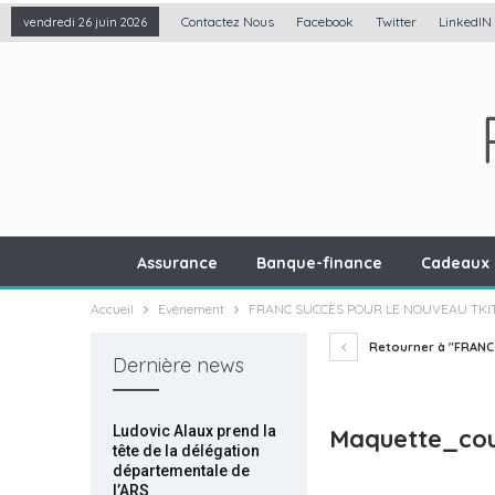
Contactez Nous
Facebook
Twitter
LinkedIN
vendredi 26 juin 2026
Assurance
Banque-finance
Cadeaux 
Accueil
Evènement
FRANC SUCCÈS POUR LE NOUVEAU TKI
Retourner à "FRANC
Dernière news
Ludovic Alaux prend la
Maquette_cou
tête de la délégation
départementale de
l’ARS