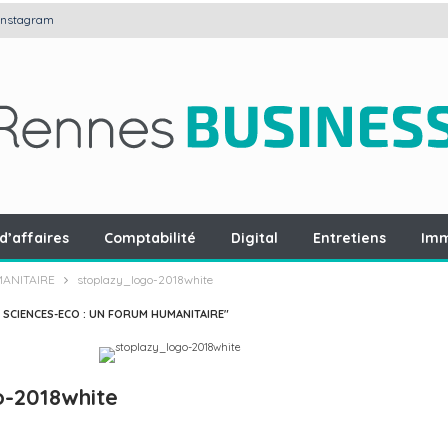
Instagram
d’affaires
Comptabilité
Digital
Entretiens
Imm
MANITAIRE
stoplazy_logo-2018white
E SCIENCES-ECO : UN FORUM HUMANITAIRE"
o-2018white