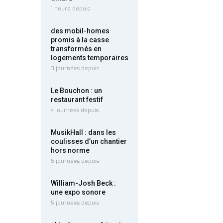
1 heure depuis
des mobil-homes
promis à la casse
transformés en
logements temporaires
3 journées depuis
Le Bouchon : un
restaurant festif
4 journées depuis
MusikHall : dans les
coulisses d’un chantier
hors norme
5 journées depuis
William-Josh Beck :
une expo sonore
5 journées depuis