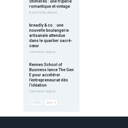
chimères : une friperie
romantique et vintage
6 journées depuis
breadly & co. : une
nouvelle boulangerie
artisanale attendue
dans le quartier sacré-
cœur
1 semaine depuis
Rennes School of
Business lance The Gen
E pour accélérer
l’entrepreneuriat dès
l’idéation
1 semaine depuis
PREC
SUIV