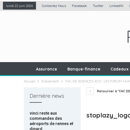
Contactez Nous
Facebook
Twitter
LinkedIN
lundi 22 juin 2026
Assurance
Banque-finance
Cadeaux 
Accueil
Evènement
FAC DE SCIENCES-ECO : UN FORUM HU
Retourner à "FAC D
Dernière news
vinci reste aux
stoplazy_log
commandes des
aéroports de rennes et
dinard