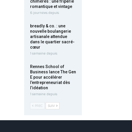
chimères : une friperie
romantique et vintage
6 journées depuis
breadly & co. : une
nouvelle boulangerie
artisanale attendue
dans le quartier sacré-
cœur
1 semaine depuis
Rennes School of
Business lance The Gen
E pour accélérer
l’entrepreneuriat dès
l’idéation
1 semaine depuis
PREC
SUIV