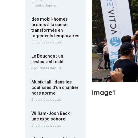
1 heure depuis
des mobil-homes
promis à la casse
transformés en
logements temporaires
3 journées depuis
Le Bouchon : un
restaurant festif
4 journées depuis
MusikHall : dans les
coulisses d’un chantier
Image1
hors norme
5 journées depuis
William-Josh Beck :
une expo sonore
5 journées depuis