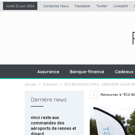
Contactez Nous
Facebook
Twitter
LinkedIN
lundi 22 juin 2026
Assurance
Banque-finance
Cadeaux 
Accueil
Entretien
ÉCO BUSINESS TRAIL : DERNIÈRE LIGNE D
Retourner à "ÉCO BU
Dernière news
vinci reste aux
commandes des
aéroports de rennes et
dinard