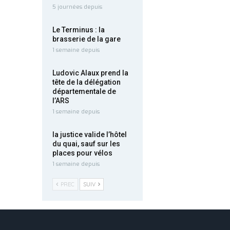
5 journées depuis
Le Terminus : la
brasserie de la gare
1 semaine depuis
Ludovic Alaux prend la
tête de la délégation
départementale de
l’ARS
1 semaine depuis
la justice valide l’hôtel
du quai, sauf sur les
places pour vélos
1 semaine depuis
PREC
SUIV