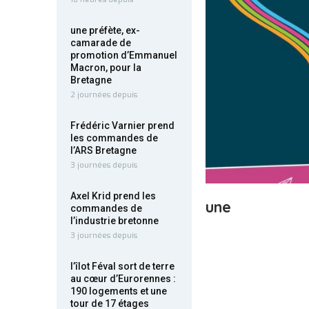
une préfète, ex-
camarade de
promotion d’Emmanuel
Macron, pour la
Bretagne
2 journées depuis
Frédéric Varnier prend
les commandes de
l’ARS Bretagne
3 journées depuis
Axel Krid prend les
une
commandes de
l’industrie bretonne
3 journées depuis
l’îlot Féval sort de terre
au cœur d’Eurorennes :
190 logements et une
tour de 17 étages