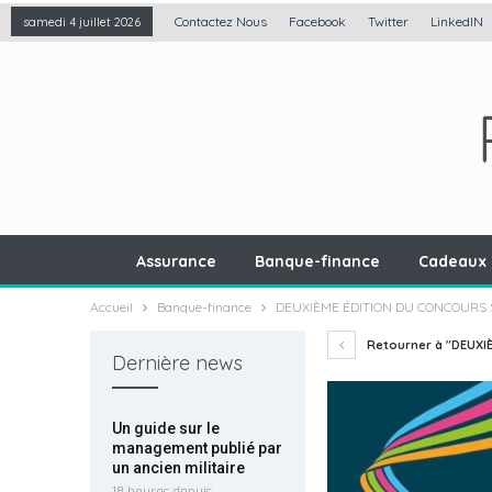
Contactez Nous
Facebook
Twitter
LinkedIN
samedi 4 juillet 2026
Assurance
Banque-finance
Cadeaux 
Accueil
Banque-finance
DEUXIÈME ÉDITION DU CONCOURS 
Retourner à "DEUXI
Dernière news
Un guide sur le
management publié par
un ancien militaire
18 heures depuis