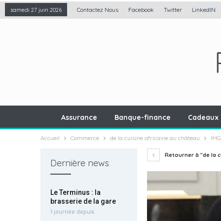
Contactez Nous
Facebook
Twitter
LinkedIN
samedi 27 juin 2026
Assurance
Banque-finance
Cadeaux 
Accueil
Commerce
de la cuisine africaine au château
IMG
Retourner à "de la c
Dernière news
Le Terminus : la
brasserie de la gare
1 journée depuis