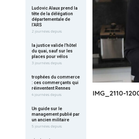
Ludovic Alaux prend la
tête de la délégation
départementale de
l’ARS
2 journées depuis
la justice valide l’hôtel
du quai, sauf sur les
places pour vélos
3 journées depuis
trophées du commerce
: ces commerçants qui
réinventent Rennes
IMG_2110-120
4 journées depuis
Un guide sur le
management publié par
un ancien militaire
5 journées depuis