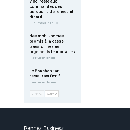
vinci reste aux
commandes des
aéroports de rennes et
dinard
5 journées depuis
des mobil-homes
promis à la casse
transformés en
logements temporaires
1 semaine depuis
Le Bouchon : un
restaurant festif
1 semaine depuis
PREC
SUIV
Rennes Business