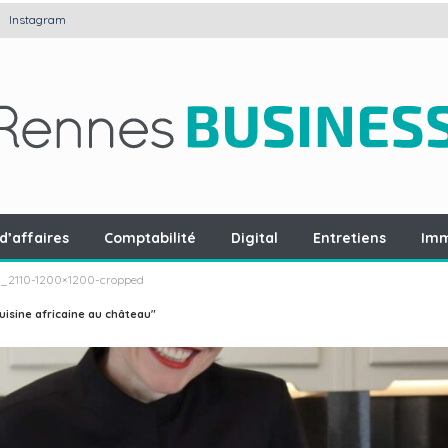
Instagram
d’affaires
Comptabilité
Digital
Entretiens
Imm
_2110-1200×1200-cropped
uisine africaine au château"