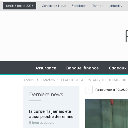
Contactez Nous
Facebook
Twitter
LinkedIN
lundi 6 juillet 2026
Assurance
Banque-finance
Cadeaux 
Accueil
Entretien
CLAUDE GOLAZ : 26 ANS DE FROMAGERIE 
Retourner à "CLAUDE
Dernière news
la corse n’a jamais été
aussi proche de rennes
5 heures depuis