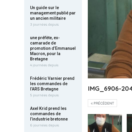
Un guide sur le
management publié par
un ancien militaire
3 journées depuis
une préfète, ex-
camarade de
promotion d’Emmanuel
Macron, pour la
Bretagne
4 journées depuis
Frédéric Varnier prend
les commandes de
IMG_6906-204
l’ARS Bretagne
5 journées depuis
PRÉCÉDENT
Axel Krid prend les
commandes de
l’industrie bretonne
6 journées depuis