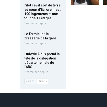
l’îlot Féval sort de terre
au cœur d’Eurorennes :
190 logements et une
tour de 17 étages
1 semaine depuis
Le Terminus : la
brasserie de la gare
1 semaine depuis
Ludovic Alaux prend la
tête de la délégation
départementale de
l’ARS
2 semaines depuis
PREC
SUIV