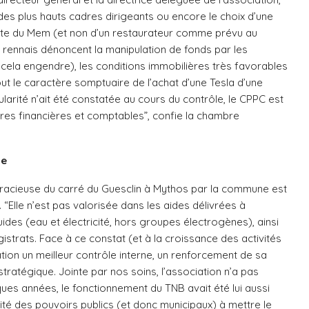
des plus hauts cadres dirigeants ou encore le choix d’une
uette du Mem (et non d’un restaurateur comme prévu au
rennais dénoncent la manipulation de fonds par les
 cela engendre), les conditions immobilières très favorables
t le caractère somptuaire de l’achat d’une Tesla d’une
larité n’ait été constatée au cours du contrôle, le CPPC est
ures financières et comptables”, confie la chambre
se
gracieuse du carré du Guesclin à Mythos par la commune est
“Elle n’est pas valorisée dans les aides délivrées à
uides (eau et électricité, hors groupes électrogènes), ainsi
gistrats. Face à ce constat (et à la croissance des activités
ion un meilleur contrôle interne, un renforcement de sa
tratégique. Jointe par nos soins, l’association n’a pas
ques années, le fonctionnement du TNB avait été lui aussi
cité des pouvoirs publics (et donc municipaux) à mettre le