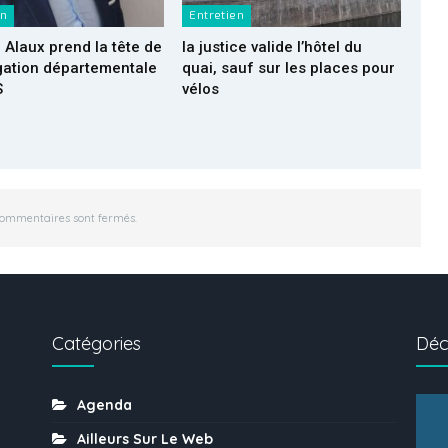
en
Entretien
 Alaux prend la tête de
la justice valide l’hôtel du
gation départementale
quai, sauf sur les places pour
S
vélos
commentaires sont fermés.
Catégories
Déc
Agenda
Ailleurs Sur Le Web