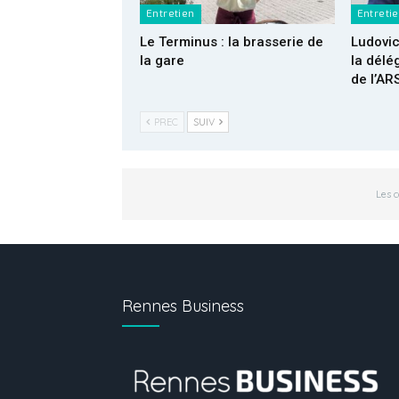
Entretien
Entreti
Le Terminus : la brasserie de
Ludovic
la gare
la délé
de l’AR
PREC
SUIV
Les 
Rennes Business