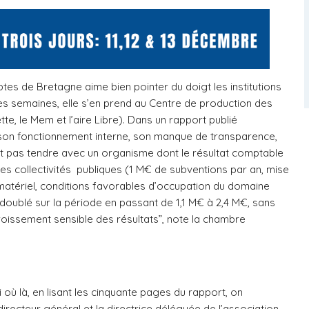
s de Bretagne aime bien pointer du doigt les institutions
ques semaines, elle s’en prend au Centre de production des
e, le Mem et l’aire Libre). Dans un rapport publié
gt son fonctionnement interne, son manque de transparence,
n’est pas tendre avec un organisme dont le résultat comptable
s collectivités publiques (1 M€ de subventions par an, mise
matériel, conditions favorables d’occupation du domaine
ue doublé sur la période en passant de 1,1 M€ à 2,4 M€, sans
roissement sensible des résultats”, note la chambre
où là, en lisant les cinquante pages du rapport, on
irecteur général et la directrice déléguée de l’association,